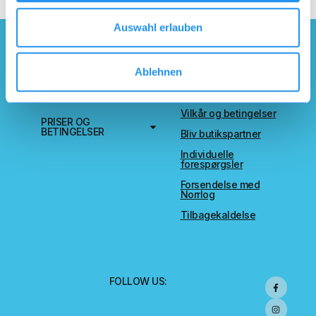
Auswahl erlauben
HJEMMESIDE
SERVICES
Ablehnen
Aftryk
OM NORRLOG
Databeskyttelse
Vilkår og betingelser
PRISER OG
BETINGELSER
Bliv butikspartner
Individuelle
forespørgsler
Forsendelse med
Norrlog
Tilbagekaldelse
FOLLOW US: