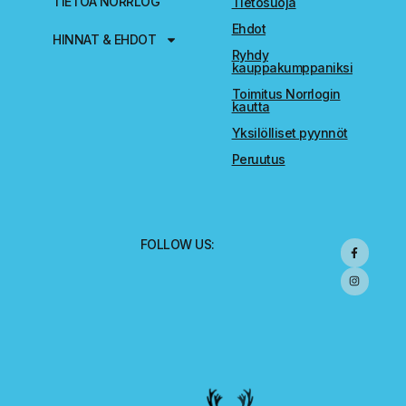
TIETOA NORRLOG
Tietosuoja
Ehdot
HINNAT & EHDOT
Ryhdy
kauppakumppaniksi
Toimitus Norrlogin
kautta
Yksilölliset pyynnöt
Peruutus
FOLLOW US: