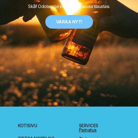
Skål! Odotamme innolla seuraavaa tilaustasi.
VARAA NYT!
KOTISIVU
SERVICES
Painatus