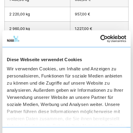
2 220,00 kg
957,00 €
2 960,00 kg
1.227,00 €
3 700,00 kg
1.507,00 €
5 000,00 kg
1.507,00 €
Diese Webseite verwendet Cookies
Wir verwenden Cookies, um Inhalte und Anzeigen zu
personalisieren, Funktionen für soziale Medien anbieten
zu können und die Zugriffe auf unsere Website zu
Postinumero: 5*
analysieren. Außerdem geben wir Informationen zu Ihrer
Verwendung unserer Website an unsere Partner für
soziale Medien, Werbung und Analysen weiter. Unsere
740,00 kg
397,00 €
Partner führen diese Informationen möglicherweise mit
weiteren Daten zusammen, die Sie ihnen bereitgestellt
900,00 kg
457,00 €
haben oder die sie im Rahmen Ihrer Nutzung der Dienste
gesammelt haben.